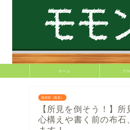
ホーム
プ
職員室（教員）
【所見を倒そう！】所
心構えや書く前の布石